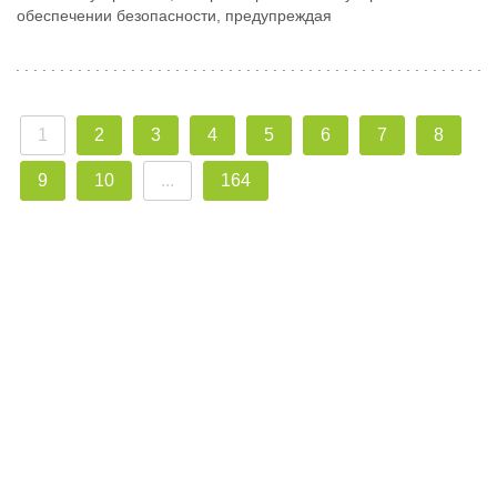
обеспечении безопасности, предупреждая
1
2
3
4
5
6
7
8
9
10
...
164