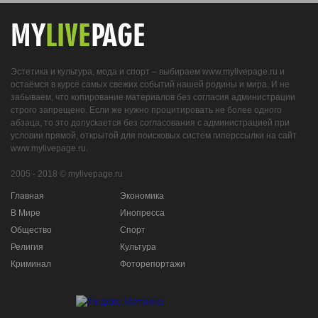
MY
LIVE
PAGE
Эстетика и культура, мода и спорт – выбираем www.mylivepage.ru и
остаёмся в курсе самых свежих событий нашей родины и мира. И не
забываем, что копирование материалов без согласия администрации
строго запрещено. Если же нужно процитировать не более одного
абзаца, то это допускается без согласования с администрацией при
условии прямой, открытой для поисковых систем гиперссылки на сайт
www.mylivepage.ru.
2005 - 2018 © mylivepage.ru
Главная
Экономика
В Мире
Инопресса
Общество
Спорт
Религия
Культура
Криминал
Фоторепортажи