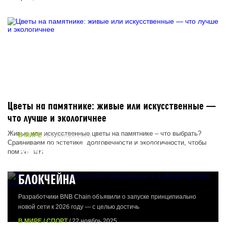
Цветы на памятнике: живые или искусственные —
что лучше и экологичнее
Живые или искусственные цветы на памятнике – что выбрать?
В МИРЕ
/ 23 ноябрь 2025
Сравниваем по эстетике, долговечности и экологичности, чтобы
КОМАНДА BNB CHAIN ГОТОВИТ
помочь вам
РЕВОЛЮЦИЮ В ИНФРАСТРУКТУРЕ
БЛОКЧЕЙНА
Разработчики BNB Chain объявили о запуске принципиально
новой сети к 2026 году — с целью достичь
В МИРЕ / СПОРТ
/ 22 ноябрь 2025