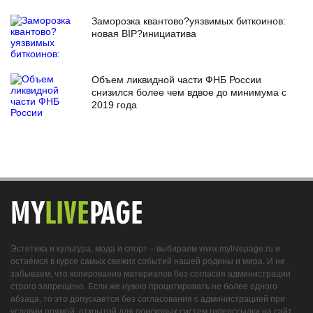
Заморозка квантово?уязвимых биткоинов:
новая BIP?инициатива
Объем ликвидной части ФНБ России
снизился более чем вдвое до минимума с
2019 года
MY
LIVE
PAGE
Эстетика и культура, мода и спорт – выбираем www.mylivepage.ru и
остаёмся в курсе самых свежих событий нашей родины и мира. И не
забываем, что копирование материалов без согласия администрации
строго запрещено. Если же нужно процитировать не более одного
абзаца, то это допускается без согласования с администрацией при
условии прямой, открытой для поисковых систем гиперссылки на сайт